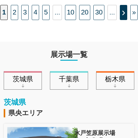
›
1
2
3
4
5
...
10
20
30
...
»
展示場一覧
茨城県
千葉県
栃木県
茨城県
県央エリア
水戸笠原展示場