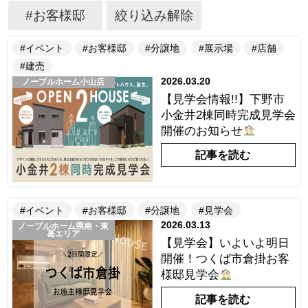
#お客様邸
絞り込み解除
#イベント
#お客様邸
#分譲地
#展示場
#店舗
#建売
2026.03.20
ノーブルホーム小山店
【見学会情報!!】下野市
小金井2棟同時完成見学会
開催のお知らせ
記事を読む
#イベント
#お客様邸
#分譲地
#見学会
2026.03.13
ノーブルホーム県南・東
葛エリア
【見学会】いよいよ明日
開催！つくば市倉掛お客
様邸見学会
記事を読む