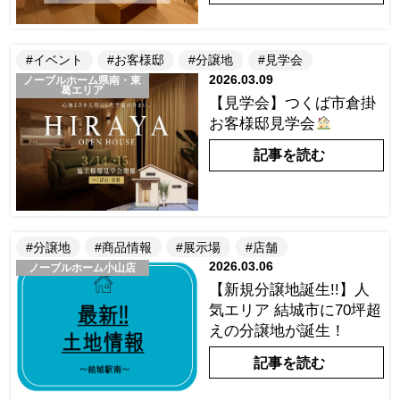
#イベント
#お客様邸
#分譲地
#見学会
2026.03.09
ノーブルホーム県南・東
葛エリア
【見学会】つくば市倉掛
お客様邸見学会
記事を読む
#分譲地
#商品情報
#展示場
#店舗
2026.03.06
ノーブルホーム小山店
【新規分譲地誕生!!】人
気エリア 結城市に70坪超
えの分譲地が誕生！
記事を読む