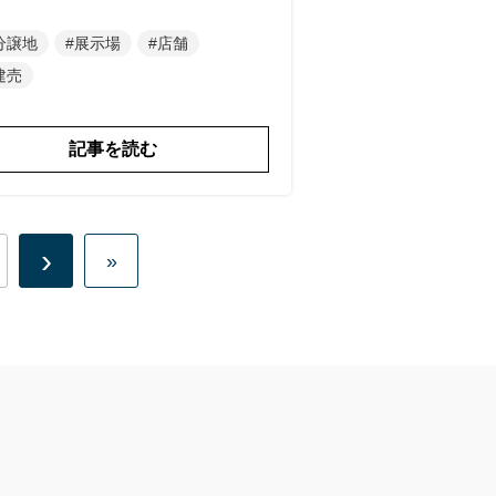
分譲地
#展示場
#店舗
建売
記事を読む
›
»