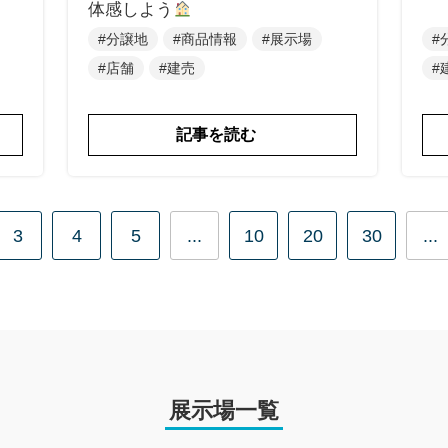
体感しよう
#分譲地
#商品情報
#展示場
#
#店舗
#建売
#
記事を読む
3
4
5
...
10
20
30
...
展示場一覧