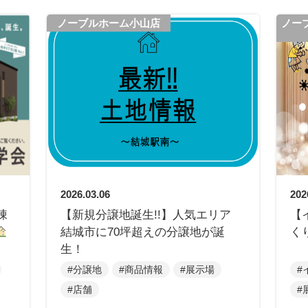
ノーブルホーム小山店
ノー
2026.03.06
202
棟
【新規分譲地誕生!!】人気エリア
【
結城市に70坪超えの分譲地が誕
く
生！
#分譲地
#商品情報
#展示場
#
#店舗
#