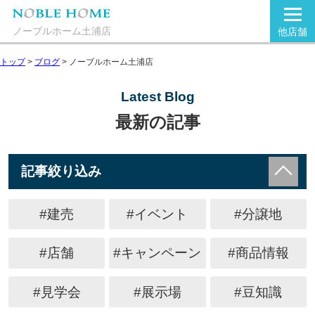
ノーブルホーム土浦店
他店舗
トップ
>
ブログ
>
ノーブルホーム土浦店
Latest Blog
最新の記事
記事絞り込み
#建売
#イベント
#分譲地
#店舗
#キャンペーン
#商品情報
#見学会
#展示場
#豆知識