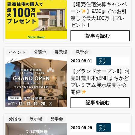
【建売住宅決算キャンペ
ーン
】9/30までのお引
渡しで最大100万円プレ
ゼント！
記事を読む
イベント
分譲地
展示場
見学会
オス
2023.08.01
スメ
【グランドオープン‼】阿
見町荒川本郷NHまちかど
プレミアム展示場見学会
開催
記事を読む
分譲地
展示場
見学会
オス
2023.09.29
スメ