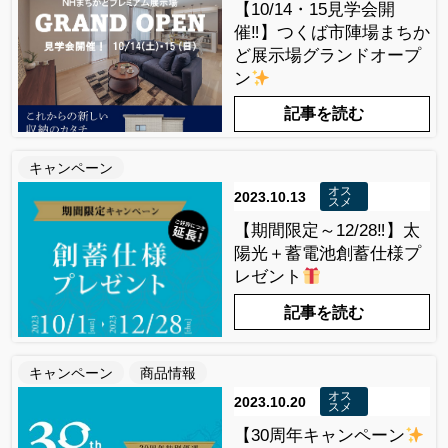
【10/14・15見学会開
催‼】つくば市陣場まちか
ど展示場グランドオープ
ン
記事を読む
キャンペーン
オス
2023.10.13
スメ
【期間限定～12/28‼】太
陽光＋蓄電池創蓄仕様プ
レゼント
記事を読む
キャンペーン
商品情報
オス
2023.10.20
スメ
【30周年キャンペーン