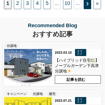
›
1
2
3
4
5
...
10
...
»
Recommended Blog
おすすめ記事
分譲地
オス
2023.03.10
スメ
【ハイブリッド住宅
】
ノーブルガーデン下高津
分譲地
記事を読む
キャンペーン
分譲地
建売
オス
2023.07.21
スメ