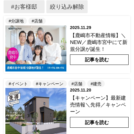
#お客様邸
絞り込み解除
#分譲地
#店舗
2025.11.29
【鹿嶋市不動産情報】＼
NEW／鹿嶋市宮中にて新
規分譲が誕生！
記事を読む
#イベント
#キャンペーン
#店舗
#建売
2025.11.20
【キャンペーン】最新建
売情報＼先得／キャンペ
ーン
記事を読む