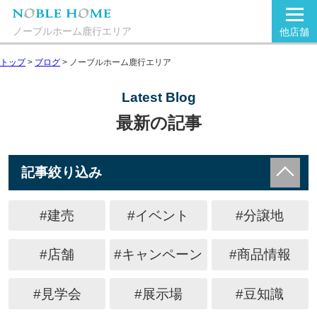
ノーブルホーム鹿行エリア
他店舗
トップ
>
ブログ
>
ノーブルホーム鹿行エリア
Latest Blog
最新の記事
記事絞り込み
#建売
#イベント
#分譲地
#店舗
#キャンペーン
#商品情報
#見学会
#展示場
#豆知識