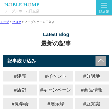
ノーブルホーム日立店
他店舗
トップ
>
ブログ
>
ノーブルホーム日立店
Latest Blog
最新の記事
記事絞り込み
#建売
#イベント
#分譲地
#店舗
#キャンペーン
#商品情報
#見学会
#展示場
#豆知識