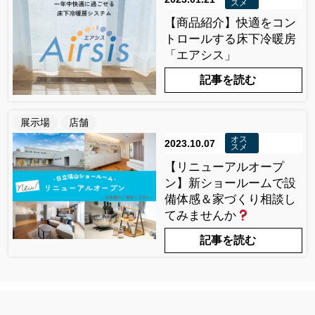
スメ
【商品紹介】快適をコン
トロールする床下冷暖房
「エアシス」
記事を読む
展示場
店舗
オス
2023.10.07
スメ
【リニューアルオープ
ン】新ショールームで設
備体感＆家づくり相談し
てみませんか
記事を読む