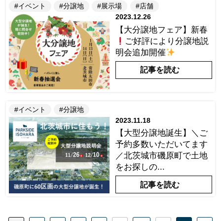
#イベント
#分譲地
#展示場
#店舗
2023.12.26
【大分譲地フェア】新春
ご好評により分譲地説
明会追加開催
記事を読む
#イベント
#分譲地
2023.11.18
【大型分譲地誕生】＼ご
予約多数いただいてます
／北茨城市磯原町で土地
をお探しの...
記事を読む