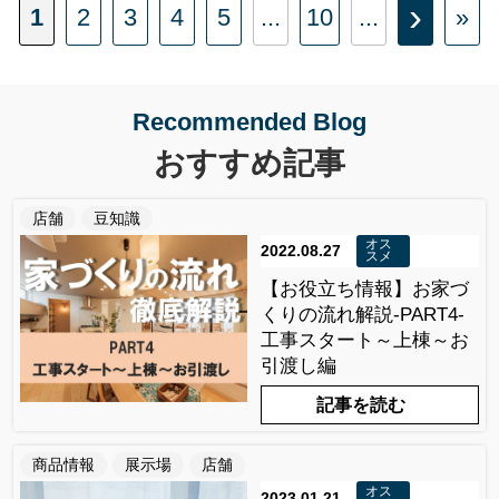
›
1
2
3
4
5
...
10
...
»
Recommended Blog
おすすめ記事
店舗
豆知識
オス
2022.08.27
スメ
【お役立ち情報】お家づ
くりの流れ解説-PART4-
工事スタート～上棟～お
引渡し編
記事を読む
商品情報
展示場
店舗
オス
2023.01.21