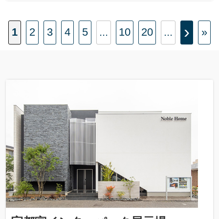
›
1
2
3
4
5
...
10
20
...
»