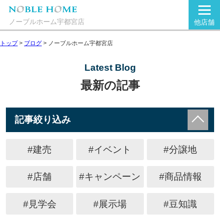
ノーブルホーム宇都宮店
他店舗
トップ
>
ブログ
>
ノーブルホーム宇都宮店
Latest Blog
最新の記事
記事絞り込み
#建売
#イベント
#分譲地
#店舗
#キャンペーン
#商品情報
#見学会
#展示場
#豆知識