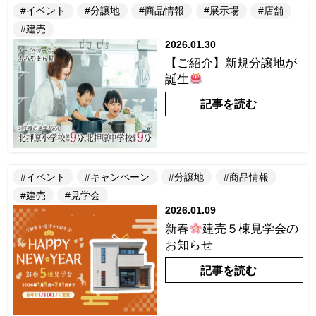
#イベント
#分譲地
#商品情報
#展示場
#店舗
#建売
2026.01.30
【ご紹介】新規分譲地が
誕生
記事を読む
#イベント
#キャンペーン
#分譲地
#商品情報
#建売
#見学会
2026.01.09
新春
建売５棟見学会の
お知らせ
記事を読む