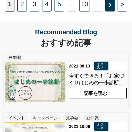
›
1
2
3
4
5
...
10
...
»
Recommended Blog
おすすめ記事
豆知識
オス
2021.08.13
スメ
今すぐできる！「お家づ
くりはじめの一歩診断」
記事を読む
イベント
キャンペーン
見学会
豆知識
オス
2021.10.08
スメ