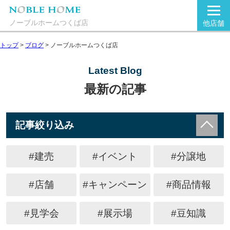
ノーブルホームつくば店
他店舗
トップ
>
ブログ
>
ノーブルホームつくば店
Latest Blog
最新の記事
記事絞り込み
#建売
#イベント
#分譲地
#店舗
#キャンペーン
#商品情報
#見学会
#展示場
#豆知識