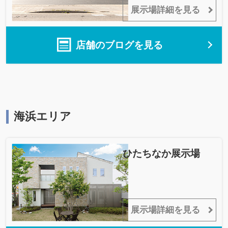
展示場詳細を見る
店舗のブログを見る
海浜エリア
ひたちなか展示場
展示場詳細を見る