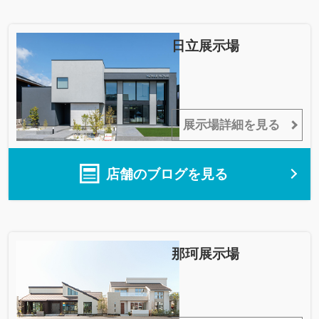
日立展示場
展示場詳細を見る
店舗のブログを見る
那珂展示場