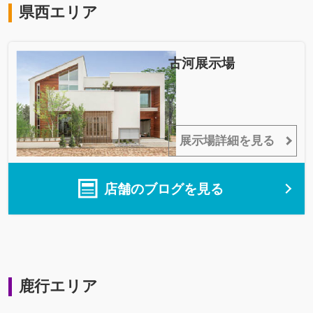
県西エリア
古河展示場
展示場詳細を見る
店舗のブログを見る
鹿行エリア