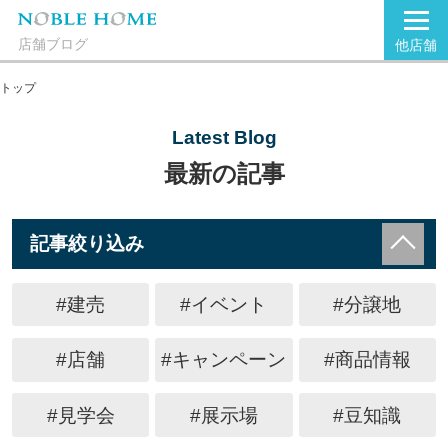
店舗ブログ
他店舗
トップ
Latest Blog
最新の記事
記事絞り込み
#建売
#イベント
#分譲地
#店舗
#キャンペーン
#商品情報
#見学会
#展示場
#豆知識