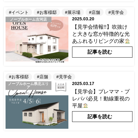
#イベント
#お客様邸
#展示場
#店舗
#見学会
2025.03.20
ノーブルホーム古河店
【見学会情報!!】吹抜け
と大きな窓が特徴的な光
あふれるリビングの家
記事を読む
#お客様邸
#店舗
#見学会
2025.03.17
ノーブルホーム県北エリ
ア
【見学会】プレママ・プ
レパパ必見！動線重視の
平屋
記事を読む