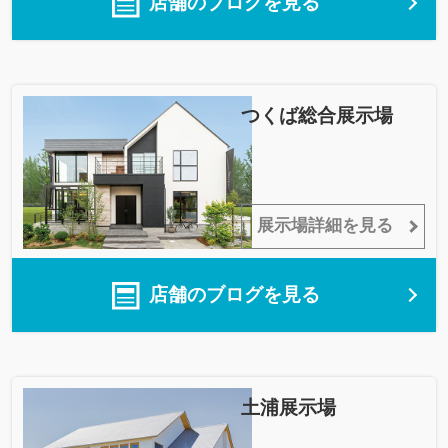
店舗のブログを見る
つくば総合展示場
展示場詳細を見る
店舗のブログを見る
土浦展示場