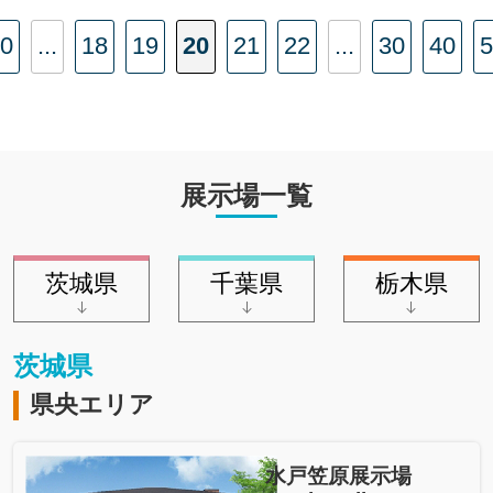
0
...
18
19
20
21
22
...
30
40
5
展示場一覧
茨城県
千葉県
栃木県
茨城県
県央エリア
水戸笠原展示場