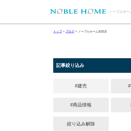
ノーブルホー
トップ
>
ブログ
>
ノーブルホーム友部店
記事絞り込み
#建売
#商品情報
絞り込み解除