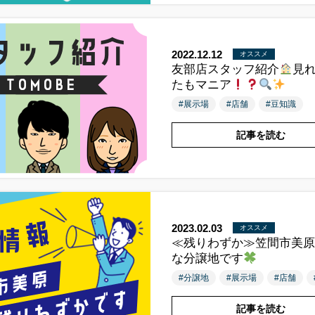
2022.12.12
オススメ
友部店スタッフ紹介
見
たもマニア
#展示場
#店舗
#豆知識
記事を読む
2023.02.03
オススメ
≪残りわずか≫笠間市美
な分譲地です
#分譲地
#展示場
#店舗
記事を読む