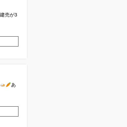
建売が3
類
あ