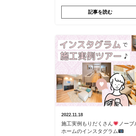
記事を読む
2022.11.18
施工実例もりだくさん
ノーブ
ホームのインスタグラム