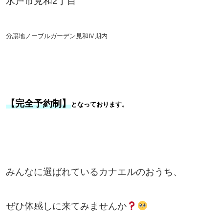
水戸市見和2丁目
分譲地ノーブルガーデン見和Ⅳ期内
【完全予約制】
となっております。
みんなに選ばれているカナエルのおうち、
ぜひ体感しに来てみませんか