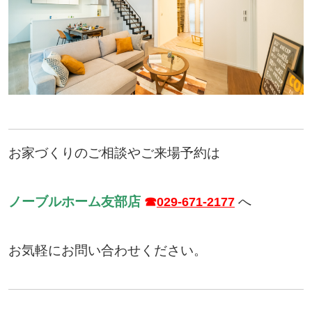
お家づくりのご相談やご来場予約は
ノーブルホーム友部店
へ
☎
029-671-2177
お気軽にお問い合わせください。