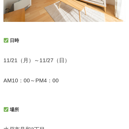
日時
11/21（月）～11/27（日）
AM10：00～PM4：00
場所