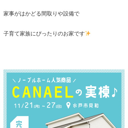
家事がはかどる間取りや設備で
子育て家族にぴ
ったりのお家です