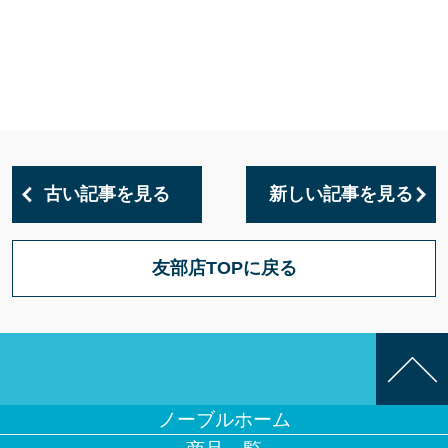
古い記事を見る
新しい記事を見る
友部店TOPに戻る
ノーブルホーム