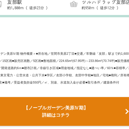
デン美原Ⅳ期 物件概要＞■所在地／笠間市美原2丁目■交通／常磐線「友部」駅まで約1,600
5区画■販売区画数／5区画■敷地面積／224.65m²(67.95坪)～233.86m²(70.74坪)■販売
路／開発道路約6ｍ■都市計画／非線引き区域■用途地域／指定なし■建ぺい率／60％■容積率／2
東京電力・公営水道・公共下水■学区／友部小学校、友部中学校■地目／宅地■権利／所有
主■備考／受益者負担金550円／㎡、別途、水道加入金が必要■取引条件／建築条件付
【ノーブルガーデン美原Ⅳ期】
詳細はコチラ