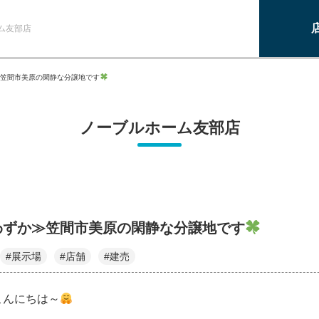
ム友部店
笠間市美原の閑静な分譲地です
ノーブルホーム友部店
わずか≫笠間市美原の閑静な分譲地です
#展示場
#店舗
#建売
こんにちは～