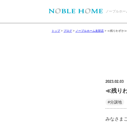
ノーブルホー
トップ
>
ブログ
>
ノーブルホーム友部店
>
≪残りわずか≫
2023.02.03
≪残り
#分譲地
みなさま