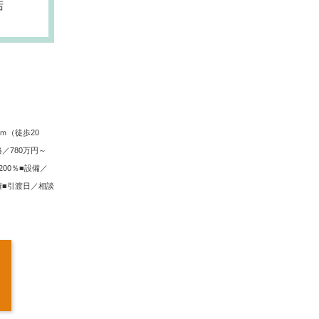
ｍ（徒歩20
価格／780万円～
00％■設備／
権■引渡日／相談