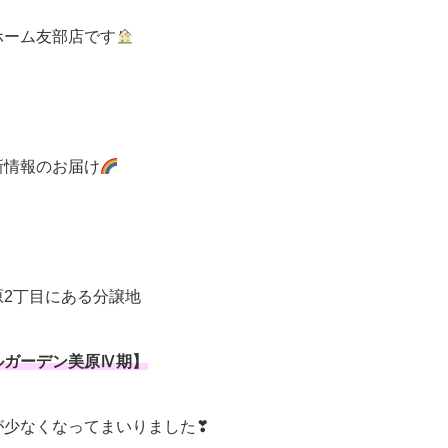
ホーム友部店です
新情報のお届け
原2丁目にある分譲地
ルガーデン美原Ⅳ期】
が少なくなってまいりました❣