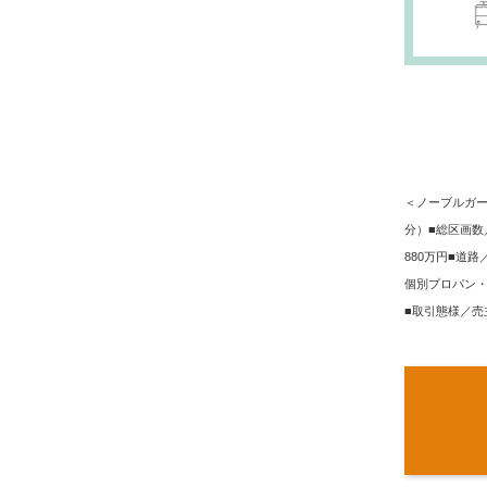
＜ノーブルガー
分）■総区画数／1
880万円■道
個別プロパン・
■取引態様／売