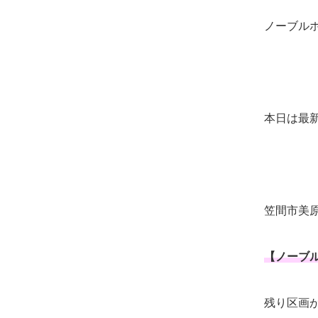
ノーブル
本日は最
笠間市美
【ノーブ
残り区画