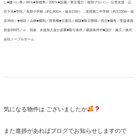
し■建ぺい率／60％■容積率／200％■設備／東京電力・個別プロパン・公営水道・公
共下水■学区／友部小学校（約1,800ｍ・徒歩23分）、友部第二中学校（約3,100m・徒
歩39分）■地目／山林■権利／所有権■引渡日／相談■取引態様／売主■備考／受益者負
担金550円／㎡、別途、水道加入金が必要■取引条件／建築条件付■設計・施工／株式
会社ノーブルホーム
気になる物件は ございましたか
また進捗があればブログでお知らせしますので