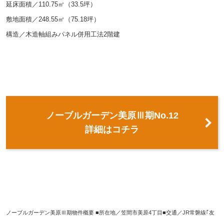
延床面積／110.75㎡（33.5坪）
敷地面積／248.55㎡（75.18坪）
構造／木造軸組みパネル併用工法2階建
ノーブルガーデン美原Ⅲ期No.12
詳細はコチラ
ノーブルガーデン美原Ⅲ期物件概要 ■所在地／笠間市美原4丁目■交通／JR常磐線｢友