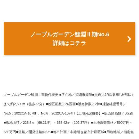
ノーブルガーデン鯉淵Ⅱ期No.6
詳細はコチラ
ノーブルガーデン鯉淵Ⅱ期物件概要 ■所在地／笠間市鯉淵■交通／JR常磐線｢友部駅｣
まで約2,500m（徒歩32分）■総区画数／26区画■販売棟数／2棟■建築確認番号／
No.5：2022CA-1078H、No.6：2022CA-1074H【土地分譲概要】■販売区画数／3区画
■敷地面積／228.8㎡（69.21坪）～338.42㎡（102.37坪）■土地販売価格／590万円～
650万円■道路／開発道路約6ｍ■都市計画／非線引き都市計画区域■用途地域／指定無