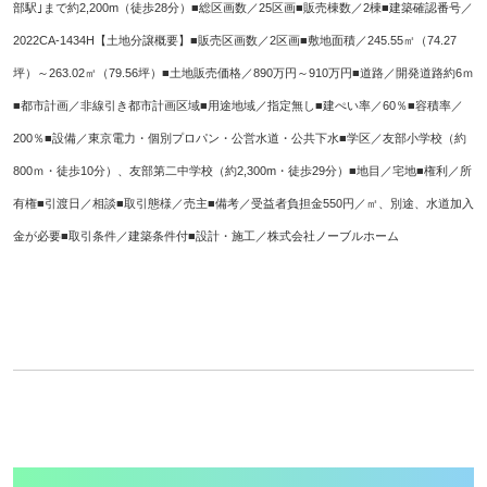
部駅｣まで約2,200m（徒歩28分）■総区画数／25区画■販売棟数／2棟■建築確認番号／
2022CA-1434H【土地分譲概要】■販売区画数／2区画■敷地面積／245.55㎡（74.27
坪）～263.02㎡（79.56坪）■土地販売価格／890万円～910万円■道路／開発道路約6ｍ
■都市計画／非線引き都市計画区域■用途地域／指定無し■建ぺい率／60％■容積率／
200％■設備／東京電力・個別プロパン・公営水道・公共下水■学区／友部小学校（約
800ｍ・徒歩10分）、友部第二中学校（約2,300m・徒歩29分）■地目／宅地■権利／所
有権■引渡日／相談■取引態様／売主■備考／受益者負担金550円／㎡、別途、水道加入
金が必要■取引条件／建築条件付■設計・施工／株式会社ノーブルホーム