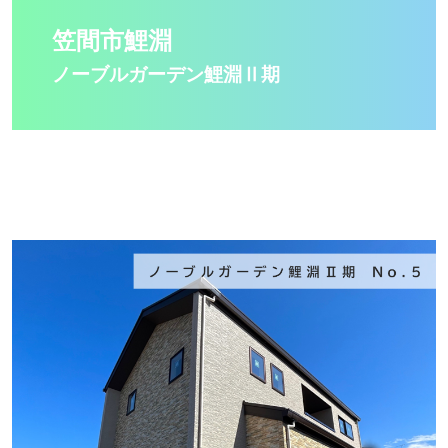
笠間市鯉淵
ノーブルガーデン鯉淵Ⅱ期