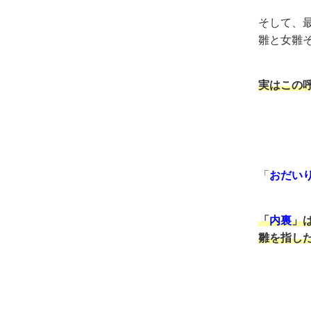
そして、
雛と女雛
実はこの
「
おだい
「
内裏
」
雛を指し