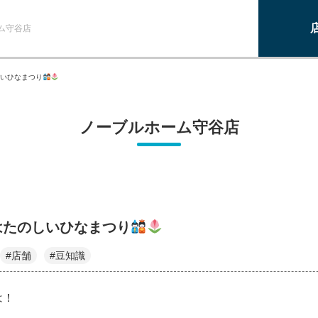
ム守谷店
いひなまつり
ノーブルホーム守谷店
はたのしいひなまつり
#店舗
#豆知識
は！