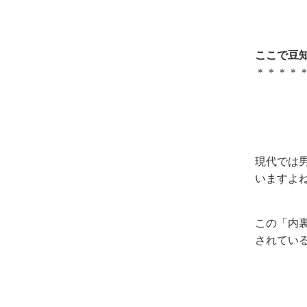
ここで豆
＊＊＊＊
現代では
いますよ
この「内
されてい