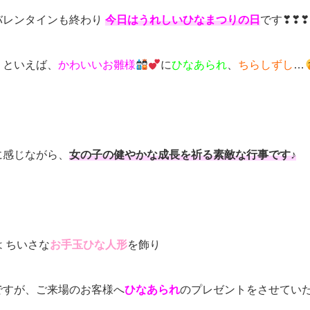
バレンタインも終わり
今日はうれしいひなまつりの日
です❣❣❣
りといえば、
かわいいお雛様
に
ひなあられ
、
ちらしずし
…
に感じながら、
女の子の健やかな成長を祈る素敵な行事です♪
 ちいさな
お手玉ひな人形
を飾り
ですが、ご来場のお客様へ
ひなあられ
のプレゼントをさせてい