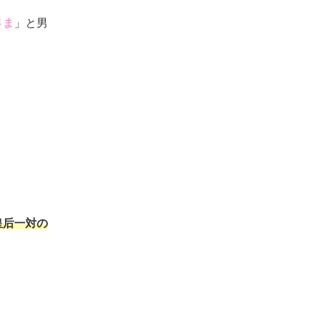
さま
」と男
皇后一対の