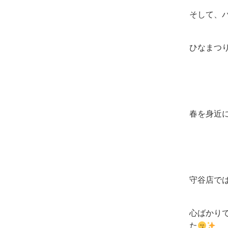
そして、
ひなまつ
春を身近
守谷店では
心ばかり
た