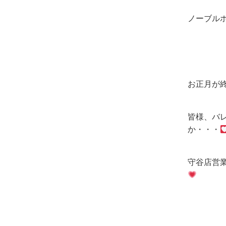
ノーブル
お正月が
皆様、バ
か・・・
守谷店営