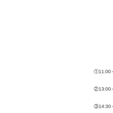
①11:00
②13:00
③14:30