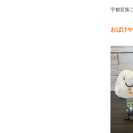
宇都宮第
おばけや