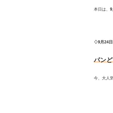
本日は、
9
♢9月24日
パンど
今、大人