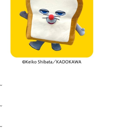
～
～
～