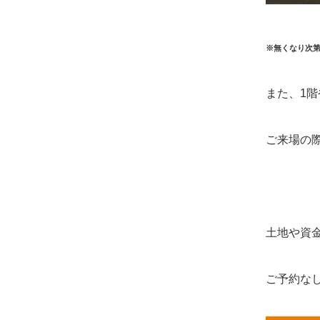
※無くなり次
また、1
ご来場の
土地や資
ご予約な