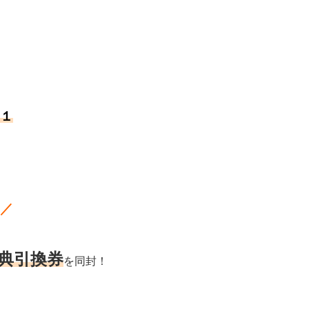
１
／
典引換券
を同封！