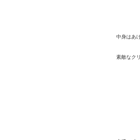
中身はあ
素敵なク