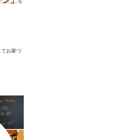
ーン」
を
してお家づ