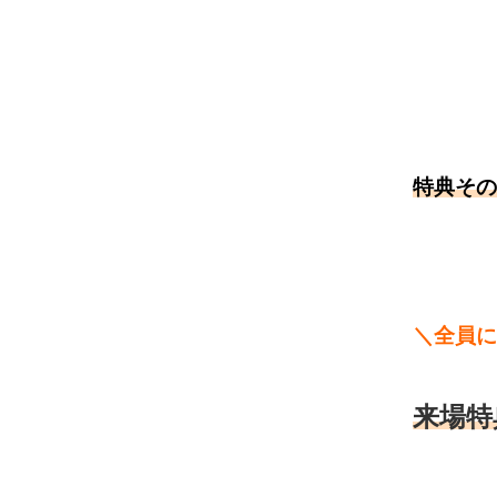
特典その
＼全員に
来場特