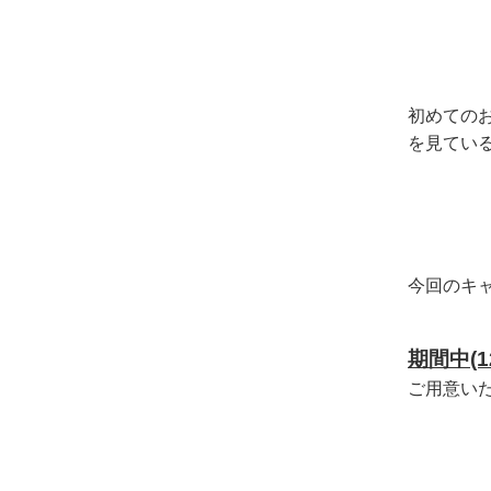
初めての
を見てい
今回のキ
期間中(12
ご用意い