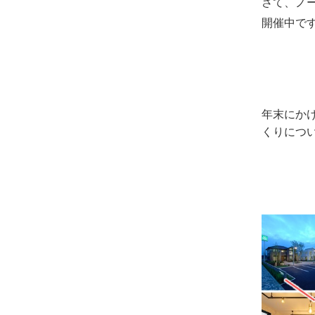
さて、ノ
開催中で
年末にか
くりにつ