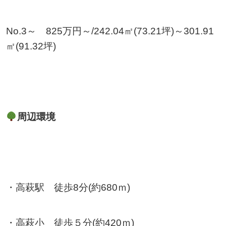
No.3～ 825万円～/242.04㎡(73.21坪)～301.91
㎡(91.32坪)
周辺環境
・高萩駅 徒歩8分(約680ｍ)
・高萩小 徒歩５分(約420ｍ)