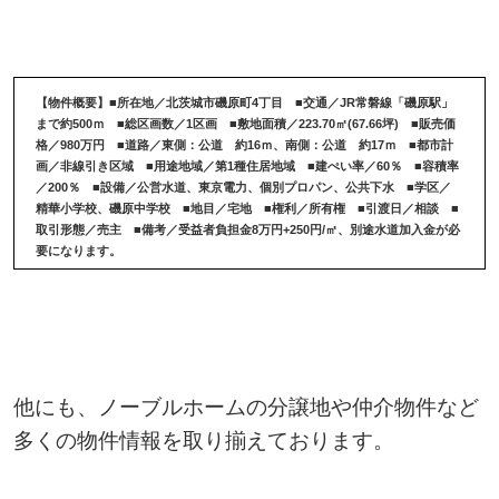
【物件概要】
■所在地／北茨城市磯原町4丁目 ■交通／JR常磐線「磯原駅」
まで約500ｍ ■総区画数／1区画 ■敷地面積／223.70㎡(67.66坪) ■販売価
格／980万円 ■道路／東側：公道 約16ｍ、南側：公道 約17ｍ ■都市計
画／非線引き区域 ■用途地域／第1種住居地域 ■建ぺい率／60％ ■容積率
／200％ ■設備／公営水道、東京電力、個別プロパン、公共下水 ■学区／
精華小学校、磯原中学校 ■地目／宅地 ■権利／所有権 ■引渡日／相談 ■
取引形態／売主 ■備考／受益者負担金8万円+250円/㎡、別途水道加入金が必
要になります。
他にも、ノーブルホームの分譲地や仲介物件など
多くの物件情報を取り揃えております。