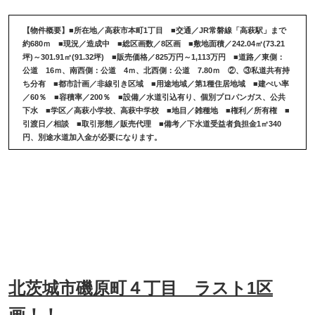
【物件概要】
■所在地／高萩市本町1丁目 ■交通／JR常磐線「高萩駅」まで
約680ｍ ■現況／造成中 ■総区画数／8区画 ■敷地面積／242.04㎡(73.21
坪)～301.91㎡(91.32坪) ■販売価格／825万円～1,113万円 ■道路／東側：
公道 16ｍ、南西側：公道 4ｍ、北西側：公道 7.80ｍ ②、③私道共有持
ち分有 ■都市計画／非線引き区域 ■用途地域／第1種住居地域 ■建ぺい率
／60％ ■容積率／200％ ■設備／水道引込有り、個別プロパンガス、公共
下水 ■学区／高萩小学校、高萩中学校 ■地目／雑種地 ■権利／所有権 ■
引渡日／相談 ■取引形態／販売代理 ■備考／下水道受益者負担金1㎡340
円、別途水道加入金が必要になります。
北茨城市磯原町４丁目 ラスト1区
画！！