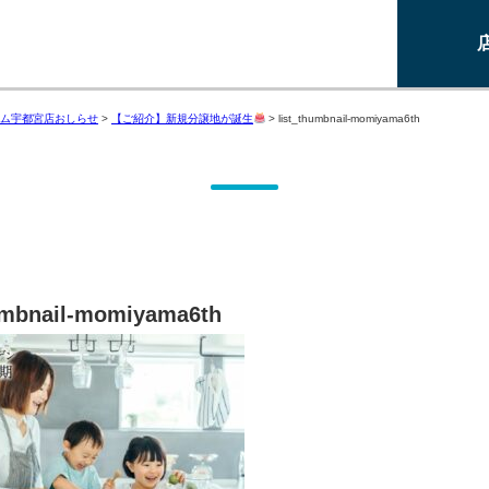
ム宇都宮店おしらせ
>
【ご紹介】新規分譲地が誕生
>
list_thumbnail-momiyama6th
umbnail-momiyama6th