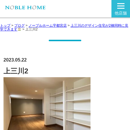
他店舗
トップ
>
ブログ
>
ノーブルホーム宇都宮店
>
上三川のデザイン住宅が2棟同時に見
学できます
>
上三川2
2023.05.22
上三川2