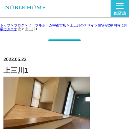
他店舗
トップ
>
ブログ
>
ノーブルホーム宇都宮店
>
上三川のデザイン住宅が2棟同時に見
学できます
>
上三川1
2023.05.22
上三川1