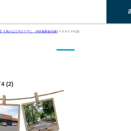
】人気の上三川エリアに、24区画新規分譲!!
>
スライド4 (2)
 (2)