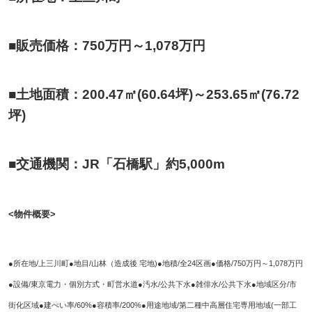
■販売価格：750万円～1,078万円
■土地面積：200.47㎡(60.64坪)～253.65㎡(76.72
坪)
■交通機関：JR「石橋駅」約5,000m
<物件概要>
●所在地/上三川町●地目/山林（造成後 宅地)●地積/全24区画●価格/750万円～1,078万円
●設備/東京電力・個別方式・町営水道●汚水/公共下水●雑俳水/公共下水●地域区分/市
街化区域●建ぺい率/60%●容積率/200%●用途地域/第二種中高層住宅専用地域(一部工