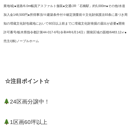
業地域)●道路/6.0m幅員アスファルト舗装●交通/JR「石橋駅」約5,000m●その他/水道
加入金148,500円●所得事項/※建築条件付※確定測量前※文化財保護法93条に基づき周
知の埋蔵文化財包蔵地において60日以上前までに埋蔵文化財発掘の届出が必要●開発
許可番号/栃木県指令都計第44-017-6号(令和4年6月14日）開発区域の面積/6483.12㎡●
売主/(株)ノーブルホーム
☆
注目ポイント☆
24区画分譲中！
1区画60坪以上