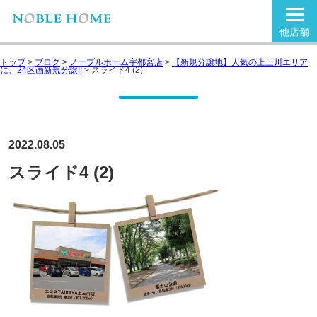
他店舗
トップ
>
ブログ
>
ノーブルホーム宇都宮店
>
【新規分譲地】人気の上三川エリア
に、24区画新規分譲!!
>
スライド4 (2)
2022.08.05
スライド4 (2)