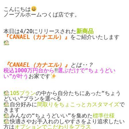
こんにちは
ノーブルホームつくば店です。

新商品
本日は4/20にリリースされた
『CANAEL（カナエル）』
をご紹介いたします
『CANAEL（カナエル）』
税込1000万円台から
‼
選ぶだけで“ちょうどい
い”が叶う
お家です
105プラン
の中から自分たちにあった“ちょう
自分好みに
間取りをちょこっとカスタマイズ
で
みんなの“ちょうどいい”を集めた
快適さやお手入れのしやすさをより追求したい
方は
オプションでこだわりをプラス