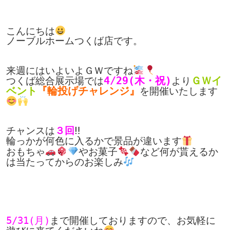
こんにちは
ノーブルホームつくば店です。

来週にはいよいよＧＷですね
4/29(木・祝)
ＧＷイ
つくば総合展示場では
より
ベント
『輪投げチャレンジ』
を開催いたします
チャンスは
３回
‼

輪っかが何色に入るかで景品が違います
おもちゃ
やお菓子
など何が貰えるか
は当たってからのお楽しみ
5/31(月)
まで開催しておりますので、お気軽に