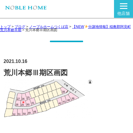
他店舗
トップ
>
ブログ
>
ノーブルホームつくば店
>
【NEW
分譲地情報】稲敷郡阿見町
荒川本郷Ⅲ期
>
荒川本郷Ⅲ期区画図
2021.10.16
荒川本郷Ⅲ期区画図