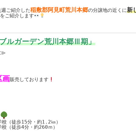
稲敷郡阿見町荒川本郷
新
先週ご紹介した
の分譲地の近くに
をご紹介します
ブルガーデン荒川本郷Ⅲ期」
≫
区画
販売しております
校（徒歩4分・約260ｍ）
