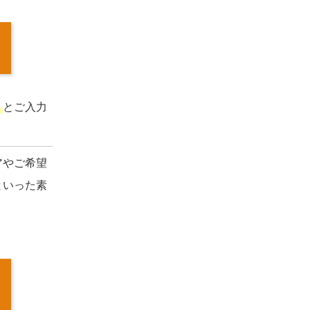
」
とご入力
アやご希望
といった素