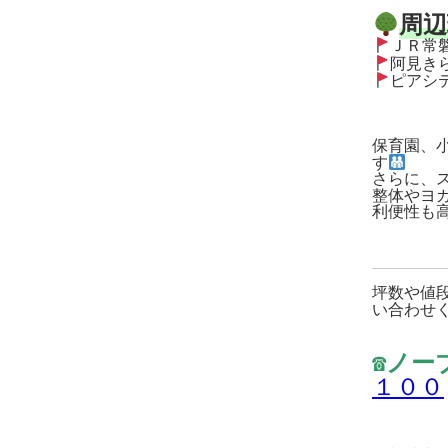
周辺
ピアシテ
保育園、
す
さらに、
整体やヨ
利便性も高
坪数や値
い合わせ
☎ノー
１００