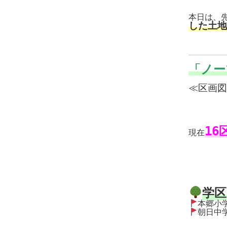
本日は、
した土地
「ノー
≪区画図
16
現在
学区
朝日中学