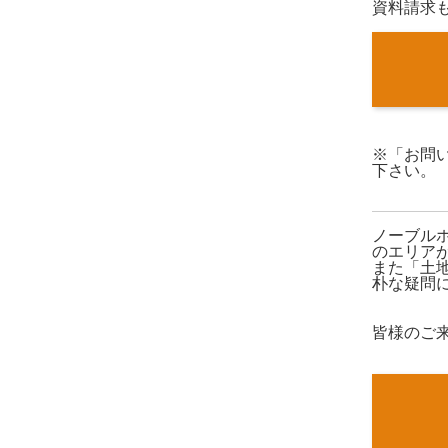
資料請求
※「お問
下さい。

ノーブル
のエリア
また「土
朴な疑問
皆様のご