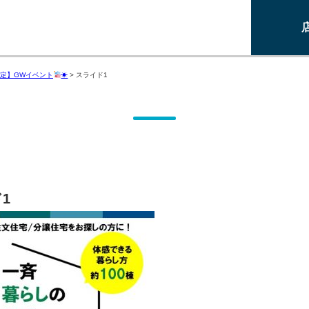
定】GWイベント
☀
>
スライド1
1