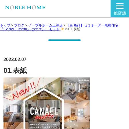
他店舗
トップ
>
ブログ
>
ノーブルホーム土浦店
>
【新商品】セミオーダー規格住宅
『CANAEL motto』(カナエル モット)
>
01.表紙
2023.02.07
01.表紙