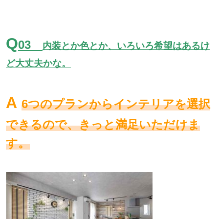
Q
03
内装とか色とか、いろいろ希望はあるけ
ど大丈夫かな。
A
6つのプランからインテリアを選択
できるので、きっと満足いただけま
す。