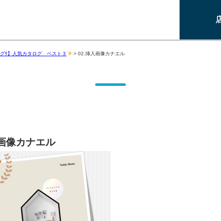
グ‼】人気カタログ ベスト３
>
02.挿入画像カナエル
入画像カナエル