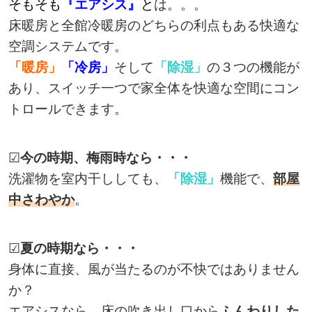
そもそも
『エアシス』
と
は。。。
床暖房と全館冷暖房のどちらの利点もある快適な
空調システムです。
「暖房」
「冷房」
そして
「除湿」
の３つの機能が
あり、スイッチ一つで家全体を快適な空間にコン
トロールできます。
☑
今の時期、梅雨時なら・・・
洗濯物を室内干ししても、
「除湿」
機能で、
部屋
中さわやか
。
☑
夏の時期なら・・・
身体に直接、風が当たるのが不快ではありません
か？
エアシスなら、床の吹き出し口から
ふんわりした