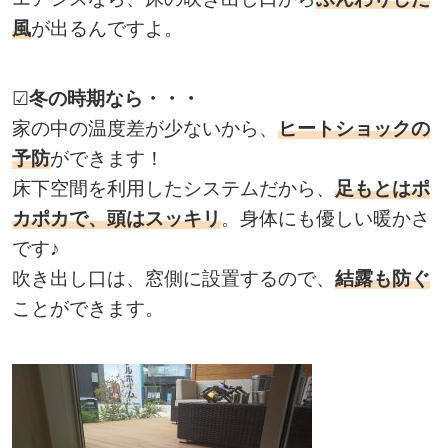
風
が出るんですよ。
☑
冬の時期なら・・・
家の中の温度差が少ないから、
ヒートショックの
予防
ができます！
床下空間を利用したシステムだから、
足もとはポ
カポカで、頭はスッキリ
。身体にも優しい暖かさ
です♪
吹き出し口は、窓側に設置するので、
結露も防ぐ
ことができます。