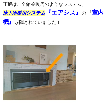
正解
は、全館冷暖房のようなシステム、
『エアシス』
『
室内
床下冷暖房システム
の
機』
が隠されていました！