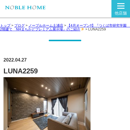
他店舗
トップ
>
ブログ
>
ノーブルホーム土浦店
>
【4月オープン!!】『つくば市研究学園
2階建て NHまちかどプレミアム展示場』のご紹介
>
LUNA2259
2022.04.27
LUNA2259