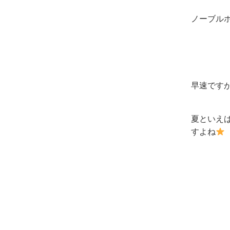
ノーブル
早速です
夏といえ
すよね