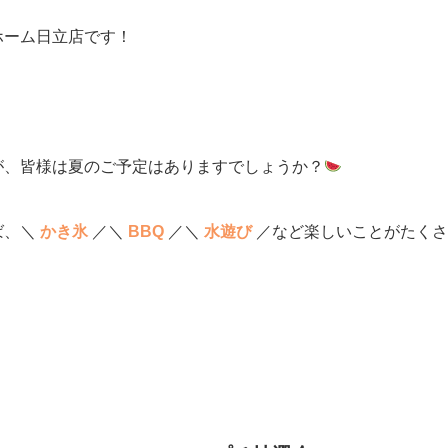
ホーム日立店です！
が、皆様は夏のご予定はありますでしょうか？
ば、＼
かき氷
／＼
BBQ
／＼
水遊び
／など楽しいことがたくさ