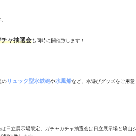
は、
ガチャ抽選会
も同時に開催致します！
リュック型水鉄砲
水風船
題の
や
など、水遊びグッズをご用意
会は日立展示場限定、ガチャガチャ抽選会は日立展示場と塙山