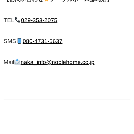
TEL
029-353-2075
SMS
080-4731-5637
Mail
naka_info@noblehome.co.jp