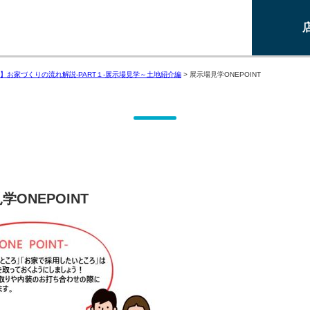
】お家づくりの流れ解説-PART１-展示場見学～土地紹介編
>
展示場見学ONEPOINT
学ONEPOINT