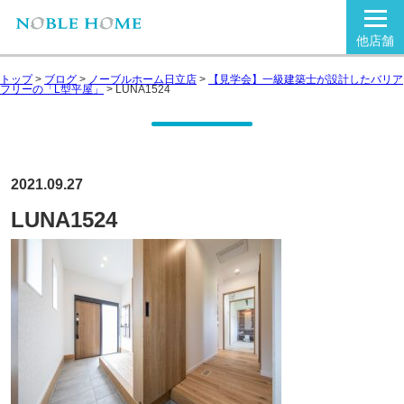
他店舗
トップ
>
ブログ
>
ノーブルホーム日立店
>
【見学会】一級建築士が設計したバリア
フリーの「L型平屋」
>
LUNA1524
2021.09.27
LUNA1524