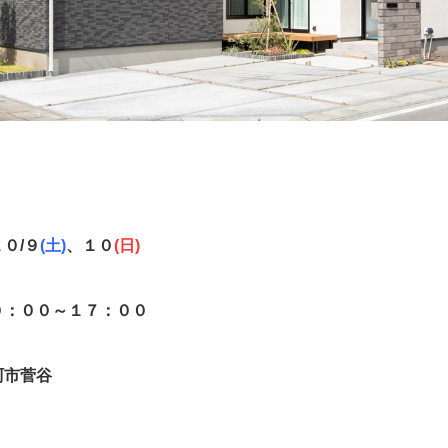
０/９
(土)
、１０
(日)
０：００～１７：００
珂市菅谷