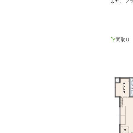
また、フ
間取り