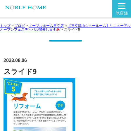
他店舗
トップ
>
ブログ
>
ノーブルホーム日立店
>
【日立塙山ショールーム】リニューアル
オープンフェスティバル開催します
>
スライド9
2023.08.06
スライド9