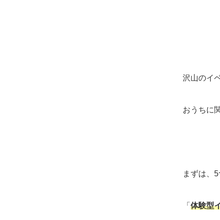
沢山のイ
おうちに
まずは、
「
体験型