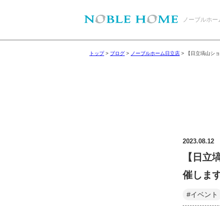
ノーブルホー
トップ
>
ブログ
>
ノーブルホーム日立店
>
【日立塙山ショ
2023.08.12
【日立
催しま
#イベント