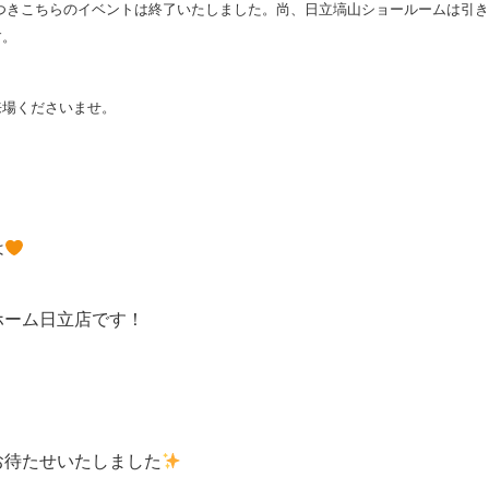
につきこちらのイベントは終了いたしました。尚、日立塙山ショールームは引
す。
来場くださいませ。
は
ホーム日立店です！
お待たせいたしました