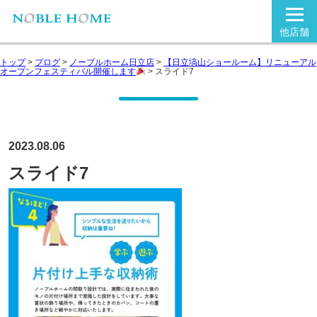
他店舗
トップ
>
ブログ
>
ノーブルホーム日立店
>
【日立塙山ショールーム】リニューアル
オープンフェスティバル開催します
>
スライド7
2023.08.06
スライド7