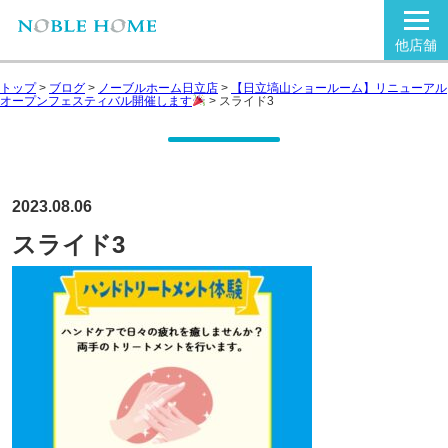
他店舗
トップ
>
ブログ
>
ノーブルホーム日立店
>
【日立塙山ショールーム】リニューアル
オープンフェスティバル開催します
>
スライド3
2023.08.06
スライド3