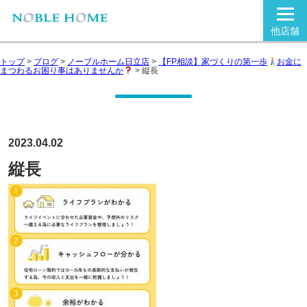
他店舗
トップ
>
ブログ
>
ノーブルホーム日立店
>
【FP相談】家づくりの第一歩
お金に
まつわるお困り事はありませんか
>
縦長
2023.04.02
縦長