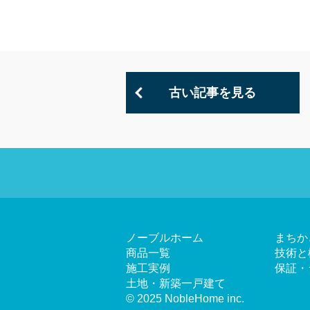
古い記事を見る
ノーブルホーム
まちか
商品一覧
技術と
施工実例
保証・
土地・新築一戸建て
© 2025 NobleHome inc.