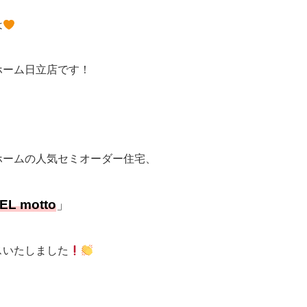
は
ホーム日立店です！
ホームの人気セミオーダー住宅、
EL motto
」
スいたしました