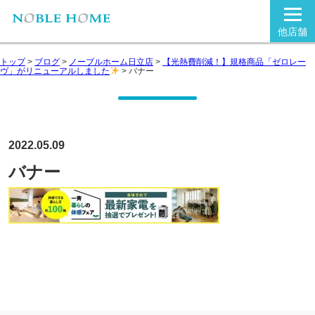
他店舗
トップ
>
ブログ
>
ノーブルホーム日立店
>
【光熱費削減！】規格商品「ゼロレー
ヴ」がリニューアルしました
>
バナー
2022.05.09
バナー