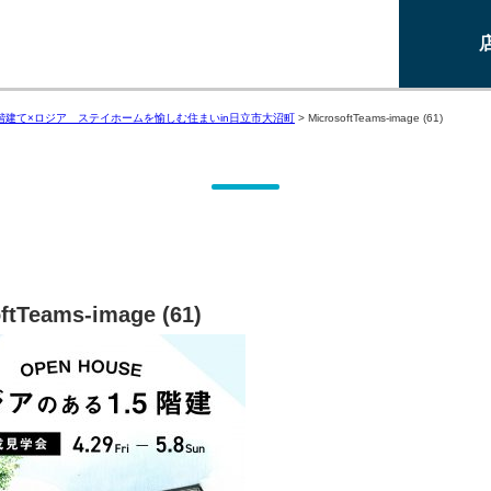
5階建て×ロジア ステイホームを愉しむ住まいin日立市大沼町
>
MicrosoftTeams-image (61)
ftTeams-image (61)