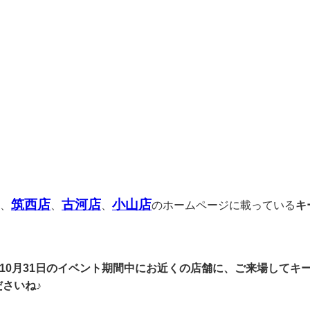
筑西店
古河店
小山店
、
、
、
のホームページに載っている
キ
！
～10月31日のイベント期間中にお近くの店舗に、ご来場してキ
さいね♪