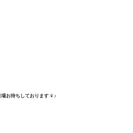
来場お待ちしております
♪