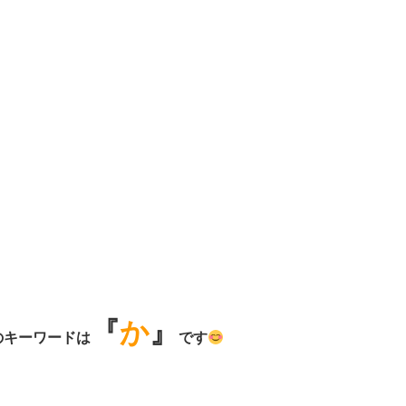
『
か
』
のキーワードは
です