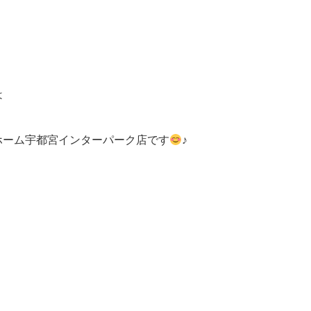
は
ホーム宇都宮インターパーク店です
♪