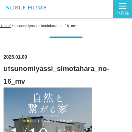
他店舗
トップ
>
utsunomiyassi_simotahara_no-16_mv
2026.01.09
utsunomiyassi_simotahara_no-
16_mv