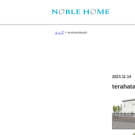
トップ
>
terahataikyatti
2023.11.14
terahata