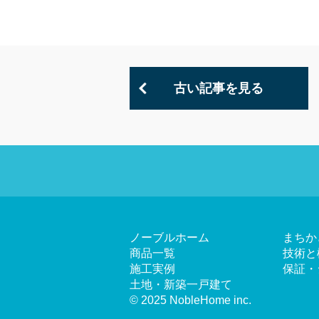
古い記事を見る
ノーブルホーム
まちか
商品一覧
技術と
施工実例
保証・
土地・新築一戸建て
© 2025 NobleHome inc.